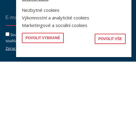
Nezbytné cookies
Výkonnostní a analytické cookies
Odeslat
Marketingové a sociální cookies
Souhlasím se zasíláním newsletteru na výše uvedenou adresu a
POVOLIT VYBRANÉ
POVOLIT VŠE
souhlasím se zpracováním osobních údajů dle dokumentu níže.
Zpracování osobních údajů
KONTAKTY
Univerzita Karlova, Právnická fakulta
náměstí Curieových 901/7, Staré Město
110 00 Praha 1
Telefon: +420 221 005 111
Telefon podatelna:
+420 221 005 264
Email podatelna: podatelna@prf.cuni.cz
Kontakt pro média: komunikace@prf.cuni.cz