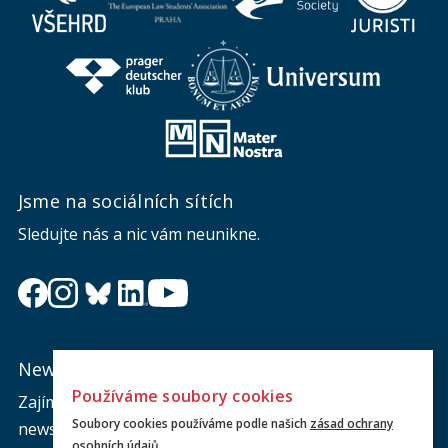
Jsme na sociálních sítích
Sledujte nás a nic vám neunikne.
Newsletter
Používáme soubory cookies
Zajímá vás dění na fakultě? Přihlaste se k odběru
Soubory cookies používáme podle našich
zásad ochrany
newsletteru a buďte s námi v kontaktu.
osobních údajů
.