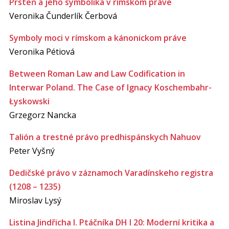
Prsteň a jeho symbolika v rímskom práve
Veronika Čunderlík Čerbová
Symboly moci v rímskom a kánonickom práve
Veronika Pétiová
Between Roman Law and Law Codification in
Interwar Poland. The Case of Ignacy Koschembahr-
Łyskowski
Grzegorz Nancka
Talión a trestné právo predhispánskych Nahuov
Peter Vyšný
Dedičské právo v záznamoch Varadínskeho registra
(1208 – 1235)
Miroslav Lysý
Listina Jindřicha I. Ptáčníka DH I 20: Moderní kritika a