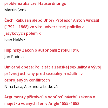
problematika tzv. Hausordnungu
Martin Šenk
Čech, Rakušan alebo Uhor? Profesor Anton Virozsil
(1792 – 1868) vo víre univerzitnej politiky a
jazykových polemík
Ivan Halász
Filipínský Zákon o autonomii z roku 1916
Jan Podola
Umlčané obete: Politizácia ženskej sexuality a vývoj
právnej ochrany pred sexuálnym násilím v
ozbrojených konfliktoch
Nina Laca, Alexandra Letková
Argumenty příznivců a odpůrců návrhů zákona o
majetku vdaných žen v Anglii 1855–1882