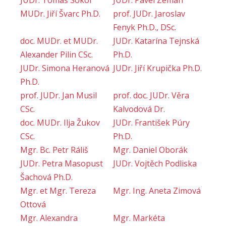
MUDr. Jiří Švarc Ph.D.
prof. JUDr. Jaroslav
Fenyk Ph.D., DSc.
doc. MUDr. et MUDr.
JUDr. Katarína Tejnská
Alexander Pilin CSc.
Ph.D.
JUDr. Simona Heranová
JUDr. Jiří Krupička Ph.D.
Ph.D.
prof. JUDr. Jan Musil
prof. doc. JUDr. Věra
CSc.
Kalvodová Dr.
doc. MUDr. Ilja Žukov
JUDr. František Púry
CSc.
Ph.D.
Mgr. Bc. Petr Ráliš
Mgr. Daniel Oborák
JUDr. Petra Masopust
JUDr. Vojtěch Podliska
Šachová Ph.D.
Mgr. et Mgr. Tereza
Mgr. Ing. Aneta Zimová
Ottová
Mgr. Alexandra
Mgr. Markéta