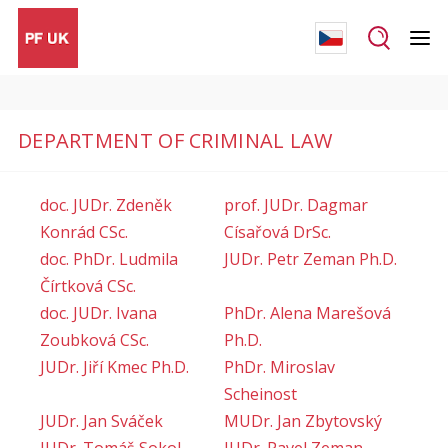
DEPARTMENT OF CRIMINAL LAW
doc. JUDr. Zdeněk
prof. JUDr. Dagmar
Konrád CSc.
Císařová DrSc.
doc. PhDr. Ludmila
JUDr. Petr Zeman Ph.D.
Čírtková CSc.
doc. JUDr. Ivana
PhDr. Alena Marešová
Zoubková CSc.
Ph.D.
JUDr. Jiří Kmec Ph.D.
PhDr. Miroslav
Scheinost
JUDr. Jan Sváček
MUDr. Jan Zbytovský
JUDr. Tomáš Sokol
JUDr. Pavel Zeman