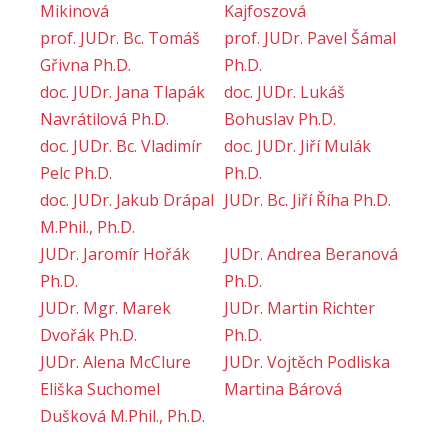
Mikinová
Kajfoszová
prof. JUDr. Bc. Tomáš
prof. JUDr. Pavel Šámal
Gřivna Ph.D.
Ph.D.
doc. JUDr. Jana Tlapák
doc. JUDr. Lukáš
Navrátilová Ph.D.
Bohuslav Ph.D.
doc. JUDr. Bc. Vladimír
doc. JUDr. Jiří Mulák
Pelc Ph.D.
Ph.D.
doc. JUDr. Jakub Drápal
JUDr. Bc. Jiří Říha Ph.D.
M.Phil., Ph.D.
JUDr. Jaromír Hořák
JUDr. Andrea Beranová
Ph.D.
Ph.D.
JUDr. Mgr. Marek
JUDr. Martin Richter
Dvořák Ph.D.
Ph.D.
JUDr. Alena McClure
JUDr. Vojtěch Podliska
Eliška Suchomel
Martina Bárová
Dušková M.Phil., Ph.D.