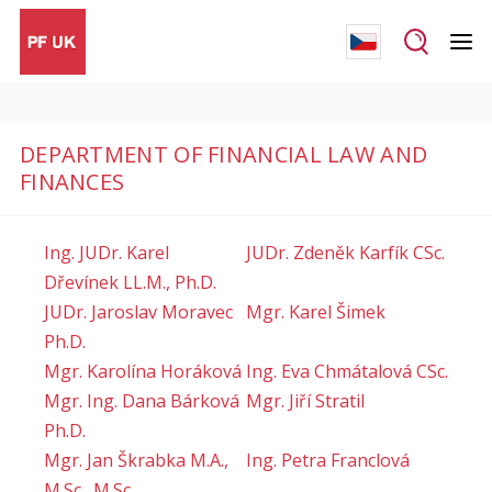
DEPARTMENT OF FINANCIAL LAW AND
FINANCES
Ing. JUDr. Karel
JUDr. Zdeněk Karfík CSc.
Dřevínek LL.M., Ph.D.
JUDr. Jaroslav Moravec
Mgr. Karel Šimek
Ph.D.
Mgr. Karolína Horáková
Ing. Eva Chmátalová CSc.
Mgr. Ing. Dana Bárková
Mgr. Jiří Stratil
Ph.D.
Mgr. Jan Škrabka M.A.,
Ing. Petra Franclová
M.Sc., M.Sc.