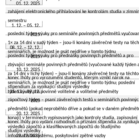
01. 12. 2025
zahájení elektronického přihlašování ke kontrolám studia v zimn
semestru
1. 12. – 05. 12.
poslední týden výuky pro semináře povinných předmětů vyučova
2025
1× za 14 dní v sudý týden – jsou-li konány závěrečné testy na těc
08. 12. – 12. 12.
seminářích, je možnost je psát nejdříve v tomto týdnu
poslední týden výuky pro přednášky povinných předmětů a pro
2025
zbývající semináře povinných předmětů (vyučované každý týden 
10. 12. 2025
za 14 dní v lichý týden) – jsou-li konány závěrečné testy na těchto
konec lhůty pro vyrozumění studentů, kterým vznikl nárok na
seminářích, je možnost je psát nejdříve v tomto týdnu;
poslední
stipendium za vynikající studijní výsledky
týden výuky pro povinně volitelné a volitelné předměty
15. 12. – 19. 12.
zápočtový týden – psaní závěrečných testů v seminářích povinný
2025
předmětů (pokud neproběhlo dříve a pokud se v daném předmět
20. 12. 2025
konají) v termínech vypisovaných jako kontroly studia, zapisování
konec lhůty pro vydání rozhodnutí o přiznání stipendia za vynikají
výsledků zápočtů a klasifikovaných zápočtů do Studijního
studijní výsledky
informačního systému, poskytování zpětné vazby
22. 12. 2025