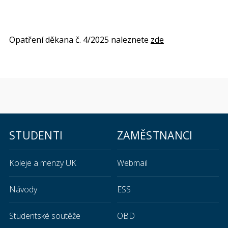
Opatření děkana č. 4/2025 naleznete
zde
STUDENTI
ZAMĚSTNANCI
Koleje a menzy UK
Webmail
Návody
ESS
Studentské soutěže
OBD