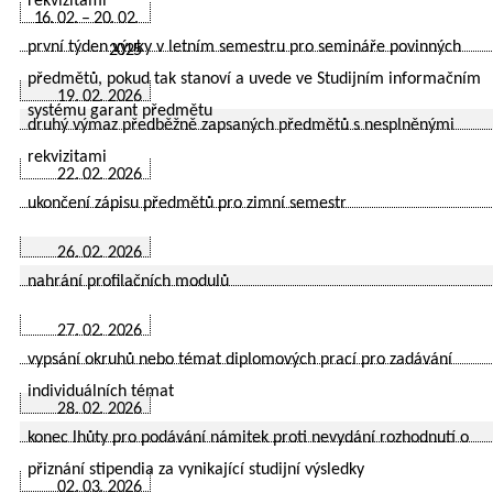
rekvizitami
16. 02. – 20. 02.
první týden výuky v letním semestru pro semináře povinných
2025
předmětů, pokud tak stanoví a uvede ve Studijním informačním
19. 02. 2026
systému garant předmětu
druhý výmaz předběžně zapsaných předmětů s nesplněnými
rekvizitami
22. 02. 2026
ukončení zápisu předmětů pro zimní semestr
26. 02. 2026
nahrání profilačních modulů
27. 02. 2026
vypsání okruhů nebo témat diplomových prací pro zadávání
individuálních témat
28. 02. 2026
konec lhůty pro podávání námitek proti nevydání rozhodnutí o
přiznání stipendia za vynikající studijní výsledky
02. 03. 2026