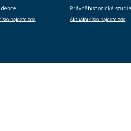
udence
Právněhistorické studi
číslo najdete zde
Aktuální číslo najdete zde
KONTAKTY
Univerzita Karlova, Právnická fakulta
náměstí Curieových 901/7, Staré Město