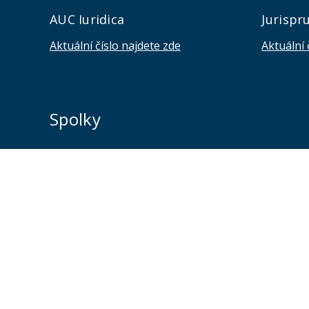
AUC Iuridica
Jurispr
Aktuální číslo najdete zde
Aktuální 
Spolky
Jsme na sociálních sítích
Sledujte nás a nic vám neunikne.