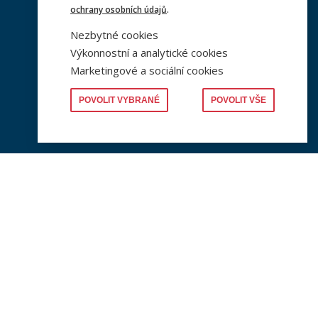
ochrany osobních údajů
.
e
PLWP (Working Papers)
Nezbytné cookies
Aktuální číslo najdete zde
Výkonnostní a analytické cookies
Marketingové a sociální cookies
POVOLIT VYBRANÉ
POVOLIT VŠE