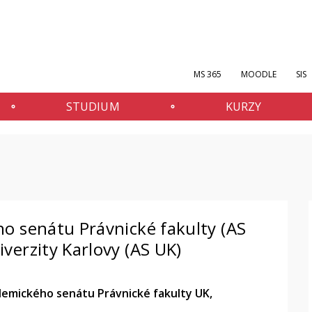
MS 365
MOODLE
SIS
STUDIUM
KURZY
o senátu Právnické fakulty (AS
verzity Karlovy (AS UK)
demického senátu Právnické fakulty UK,