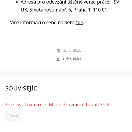
Adresa pro odevzání tištěné verze práce: FSV
UK, Smetanovo nábř. 6, Praha 1, 110 01
Více informací o ceně najdete
zde
.
25. 5. 2026
Tichá, Klára
SOUVISEJÍCÍ
Proč uvažovat o LL.M. na Právnické fakultě UK
Články