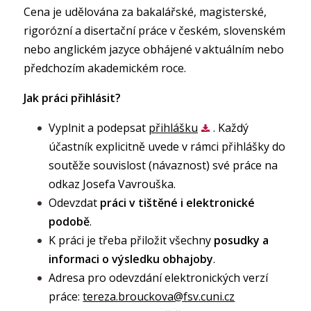
Cena je udělována za bakalářské, magisterské,
rigorózní a disertační práce v českém, slovenském
nebo anglickém jazyce obhájené v aktuálním nebo
předchozím akademickém roce.
Jak práci přihlásit?
Vyplnit a podepsat
přihlášku
. Každý
účastník explicitně uvede v rámci přihlášky do
soutěže souvislost (návaznost) své práce na
odkaz Josefa Vavrouška.
Odevzdat
práci v tištěné i elektronické
podobě
.
K práci je třeba přiložit všechny
posudky a
informaci o výsledku obhajoby
.
Adresa pro odevzdání elektronických verzí
práce:
tereza.brouckova@fsv.cuni.cz