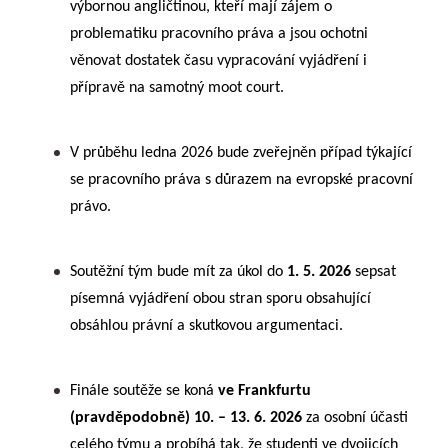
výbornou angličtinou, kteří mají zájem o
problematiku pracovního práva a jsou ochotni
věnovat dostatek času vypracování vyjádření i
přípravě na samotný moot court.
V průběhu ledna 2026 bude zveřejněn případ týkající
se pracovního práva s důrazem na evropské pracovní
právo.
Soutěžní tým bude mít za úkol do
1. 5. 2026
sepsat
písemná vyjádření obou stran sporu obsahující
obsáhlou právní a skutkovou argumentaci.
Finále soutěže se koná
ve Frankfurtu
(pravděpodobně) 10. – 13. 6. 2026
za osobní účasti
celého týmu a probíhá tak, že studenti ve dvojicích