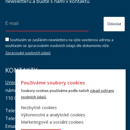
newsletteru a buďte s námi v kontaktu.
Odeslat
Souhlasím se zasíláním newsletteru na výše uvedenou adresu a
souhlasím se zpracováním osobních údajů dle dokumentu níže.
Zpracování osobních údajů
KONTAKTY
Univerzita Karlova, Právnická fakulta
Používáme soubory cookies
náměstí Curieových 901/7, Staré Město
Soubory cookies používáme podle našich
zásad ochrany
osobních údajů
.
110 00 Praha 1
Nezbytné cookies
Telefon: +420 221 005 111
Výkonnostní a analytické cookies
Telefon podatelna:
+420 221 005 264
Marketingové a sociální cookies
Email podatelna: podatelna@prf.cuni.cz