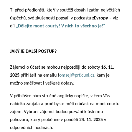
Ti před-předlonští, kteří v soutěži dosáhli zatím největších
úspěchů, své zkušenosti popsali v podcastu
zEvropy
– viz
díl
„Dělejte moot courty! V nich to všechno je!“
JAKÝ JE DALŠÍ POSTUP?
Zájemci o účast se mohou nejpozději do soboty
16. 11.
2025
přihlásit na emailu
t
omsej@prf.cuni.cz
, kam je
možno směřovat i veškeré dotazy.
V přihlášce nám stručně anglicky napište, v čem Vás
nabídka zaujala a proč byste měli o účast na moot courtu
zájem. Vybraní zájemci budou pozváni k ústnímu
pohovoru, který proběhne v pondělí
24.
11. 2025
v
odpoledních hodinách.