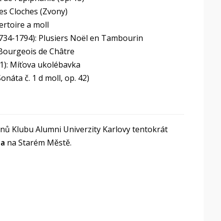
es Cloches (Zvony)
ertoire a moll
734-1794): Plusiers Noël en Tambourin
 Bourgeois de Châtre
1): Míťova ukolébavka
náta č. 1 d moll, op. 42)
enů Klubu Alumni Univerzity Karlovy tentokrát
ba
na Starém Městě.