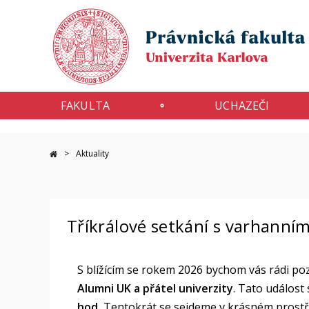
FAKULTA
UCHAZEČI
Aktuality
Tříkrálové setkání s varhann
S blížícím se rokem 2026 bychom vás rádi pozv
Alumni UK a přátel univerzity
. Tato událos
hod.
Tentokrát se sejdeme v krásném prost