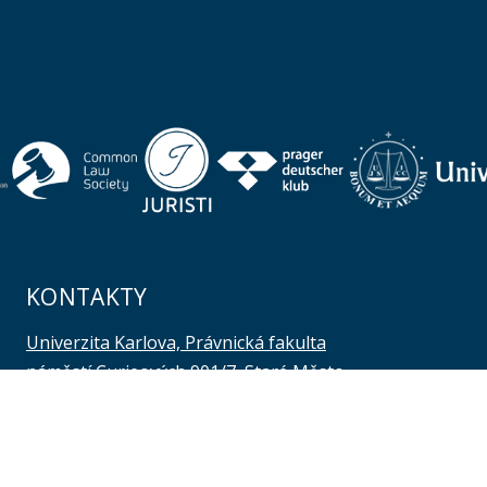
KONTAKTY
Univerzita Karlova, Právnická fakulta
náměstí Curieových 901/7, Staré Město
110 00 Praha 1
Telefon: +420 221 005 111
Telefon podatelna:
+420 221 005 264