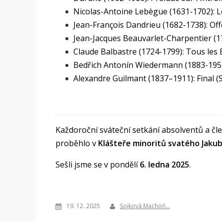
Nicolas-Antoine Lebègue (1631-1702): L
Jean-François Dandrieu (1682-1738): Off
Jean-Jacques Beauvarlet-Charpentier (1
Claude Balbastre (1724-1799): Tous les
Bedřich Antonín Wiedermann (1883-195
Alexandre Guilmant (1837–1911): Final (So
Každoroční sváteční setkání absolventů a čl
proběhlo v
Klášteře minoritů svatého Jaku
Sešli jsme se v pondělí
6. ledna 2025
.
19. 12. 2025
Sojková Machoň…