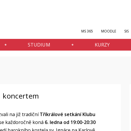
MS 365
MOODLE
SIS
STUDIUM
KURZY
ím koncertem
ali na již tradiční
Tříkrálové setkání Klubu
t se každoročně koná
6. ledna od 19:00-20:30
ředí barokního
kostela sv. Ignáce
na Karlově