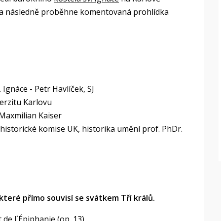
t a následně proběhne komentovaná prohlídka
. Ignáce - Petr Havlíček, SJ
erzitu Karlovu
 Maxmilian Kaiser
istorické komise UK, historika umění prof. PhDr.
které přímo souvisí se svátkem Tří králů.
 de l´Épiphanie (op. 13)