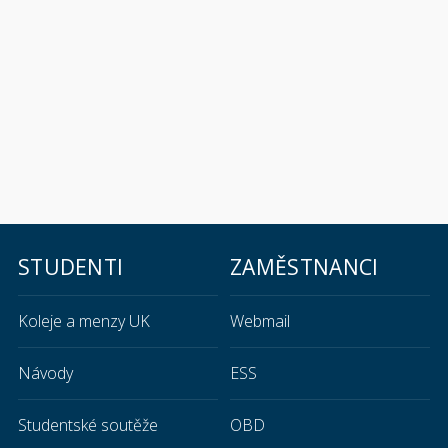
STUDENTI
ZAMĚSTNANCI
Koleje a menzy UK
Webmail
Návody
ESS
Studentské soutěže
OBD