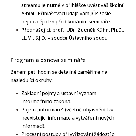
streamu je nutné v přihlášce uvést váš
školní
e-mail
. Přihlašovací údaje vám JČP zašle
nejpozději den před konáním semináře.
Přednášející:
prof. JUDr. Zdeněk Kühn, Ph.D.,
LL.M., S.J.D.
– soudce Ústavního soudu
Program a osnova semináře
Během pěti hodin se detailně zaměříme na
následující okruhy:
Základní pojmy a ústavní význam
informačního zákona.
Pojem „informace“ (včetně objasnění tzv.
neexistující informace a vytváření nových
informací).
Procesní postupy při vyřizování žádostí o