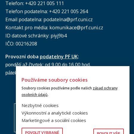
Telefon: +420 221 005 111
Telefon podatelna:
+420 221 005 264
Email podatelna: podatelna@prf.cuni.cz
Kontakt pro média: komunikace@prf.cuni.cz
ID datové schránky: piyj9b4
IČO: 00216208
Provozní doba
podatelny PF UK
:
pondělí až čtvrtek: od 9.00 do 16.00 hod.
pátek: od 9.00 do 15.00 hod.
Používáme soubory cookies
Soubory cookies používáme podle našich
zásad ochrany
osobních údajů
.
Nezbytné cookies
Výkonnostní a analytické cookies
Marketingové a sociální cookies
POVOLIT VYBRANÉ
POVOLIT VŠE