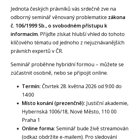
Jednota českých právníků vás srdečně zve na
odborný seminář věnovaný problematice
zákona
č. 106/1999 Sb., o svobodném přístupu k
informacím
. Přijďte získat hlubší vhled do tohoto
klíčového tématu od jednoho z nejuznávanějších
právních expertů v ČR.
Seminář proběhne hybridní formou – můžete se
zúčastnit osobně, nebo se připojit online.
Termín:
Čtvrtek 28. května 2026 od 9:00 do
14:00
Místo konání (prezenčně):
Justiční akademie,
Hybernská 1006/18, Nové Město, 110 00
Praha 1
Online forma:
Seminář bude živě streamován
(odkaz obdržíte e-mailem). Pro sledování