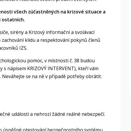
enosti všech zúčastněných na krizové situace a
i ostatních.
če, sirény a Krizový informační a svolávací
o zachování klidu a respektování pokynů členů
racovníků IZS.
hologickou pomoc, v místnosti č. 38 budou
vesty s nápisem KRIZOVÝ INTERVENT), kteří vám
eváhejte se na ně v případě potřeby obrátit.
tečné události a nehrozí žádné reálné nebezpečí.
pro úspěšné otestování bezpečnostního systému.