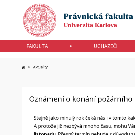
FAKULTA
UCHAZEČI
Aktuality
Oznámení o konání požárního 
Stejně jako minulý rok čeká nás i v tomto ka
A protože již nezbývá mnoho času, mohu Vá
listopadu
. Přesný termín nebude z důvodu za