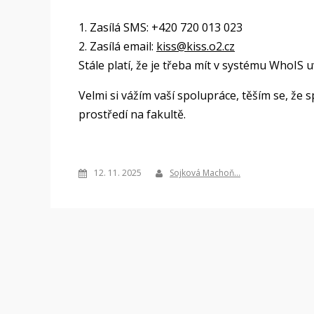
1. Zasílá SMS: +420 720 013 023
2. Zasílá email:
kiss@kiss.o2.cz
Stále platí, že je třeba mít v systému WhoIS 
Velmi si vážím vaší spolupráce, těším se, že
prostředí na fakultě.
12. 11. 2025
Sojková Machoň…