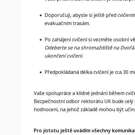
Doporučuji, abyste si ještě před cviče
evakuačním trasám.
Po zahájení cvičení si vezměte osobní v
Odeberte se na shromaždiště na Dvořáko
ukončení cvičení.
Předpokládaná délka cvičení je cca 30 mi
Vaše spolupráce a klidné jednání během cvič
Bezpečnostní odbor rektorátu UK bude celý
hodnocení, na jehož základě mohou být učině
Pro jistotu ještě uvádím všechny komunikač