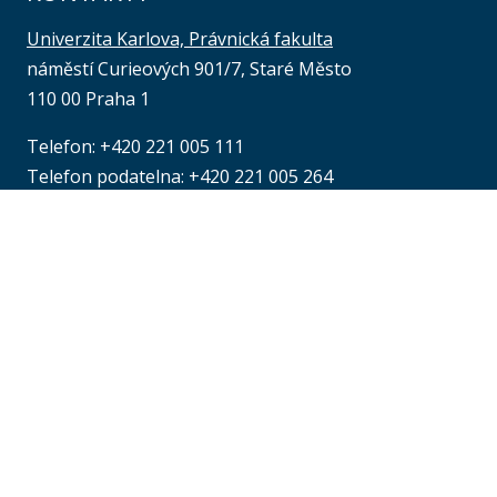
Univerzita Karlova, Právnická fakulta
náměstí Curieových 901/7, Staré Město
110 00 Praha 1
Telefon: +420 221 005 111
Telefon podatelna:
+420 221 005 264
Email podatelna: podatelna@prf.cuni.cz
Kontakt pro média: komunikace@prf.cuni.cz
ID datové schránky: piyj9b4
IČO: 00216208
Provozní doba
podatelny PF UK
:
at
pondělí až čtvrtek: od 9.00 do 16.00 hod.
pátek: od 9.00 do 15.00 hod.