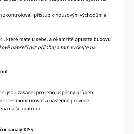
ním zkontrolovali přístup k nouzovým východům a
ěci, které máte u sebe, a okamžitě opusťte budovu.
vě nábřeží (viz příloha) a tam vyčkejte na
nut.
ení jsou zásadní pro jeho úspěšný průběh.
 proces monitorovat a následně provede
na další opatření.
ní kanály KISS: