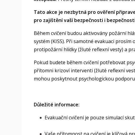
Tato akce je nezbytná pro ověření připrav
pro zajištění vaší bezpečnosti i bezpečnost
Během cvičení budou aktivovány požární hlási
systém (KISS). Při samotné evakuaci prosím 
protipožární hlídky (žluté reflexní vesty) a p
Pokud budete během cvičení potřebovat psyc
přítomni krizoví interventi (žluté reflexní 
mohou poskytnout psychologickou podporu. N
Důležité informace:
Evakuační cvičení je pouze simulací sku
Vaše přítomnost na cvičení je klíčová 