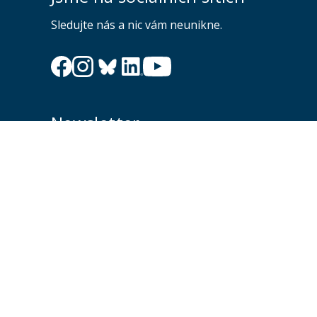
Sledujte nás a nic vám neunikne.
Newsletter
Zajímá vás dění na fakultě? Přihlaste se k odběru
newsletteru a buďte s námi v kontaktu.
Odesl
Souhlasím se zasíláním newsletteru na výše uvedenou adresu a
souhlasím se zpracováním osobních údajů dle dokumentu níže.
Zpracování osobních údajů