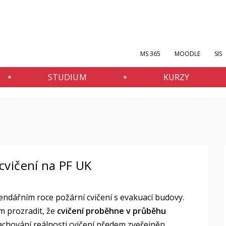
MS 365
MOODLE
SIS
STUDIUM
KURZY
cvičení na PF UK
lendářním roce požární cvičení s evakuací budovy.
m prozradit, že
cvičení proběhne v průběhu
chování reálnosti cvičení předem zveřejněn.