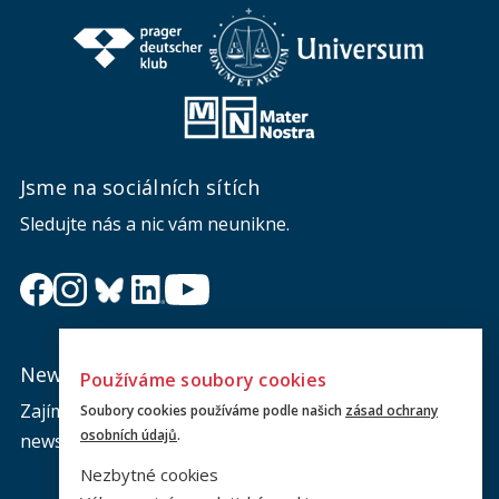
Jsme na sociálních sítích
Sledujte nás a nic vám neunikne.
Newsletter
Používáme soubory cookies
Zajímá vás dění na fakultě? Přihlaste se k odběru
Soubory cookies používáme podle našich
zásad ochrany
osobních údajů
.
newsletteru a buďte s námi v kontaktu.
Nezbytné cookies