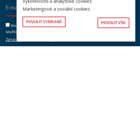
Výkonnostní a analytické cookies
Marketingové a sociální cookies
Odeslat
POVOLIT VYBRANÉ
POVOLIT VŠE
Souhlasím se zasíláním newsletteru na výše uvedenou adresu a
souhlasím se zpracováním osobních údajů dle dokumentu níže.
Zpracování osobních údajů
KONTAKTY
Univerzita Karlova, Právnická fakulta
náměstí Curieových 901/7, Staré Město
110 00 Praha 1
Telefon: +420 221 005 111
Telefon podatelna:
+420 221 005 264
Email podatelna: podatelna@prf.cuni.cz
Kontakt pro média: komunikace@prf.cuni.cz
ID datové schránky: piyj9b4