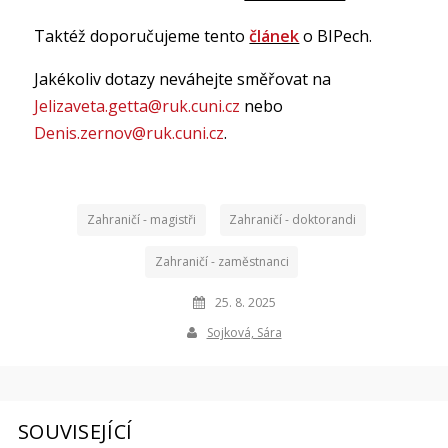
Taktéž doporučujeme tento
článek
o BIPech.
Jakékoliv dotazy neváhejte směřovat na
Jelizaveta.getta@ruk.cuni.cz
nebo
Denis.zernov@ruk.cuni.cz
.
Zahraničí - magistři
Zahraničí - doktorandi
Zahraničí - zaměstnanci
25. 8. 2025
Sojková, Sára
SOUVISEJÍCÍ