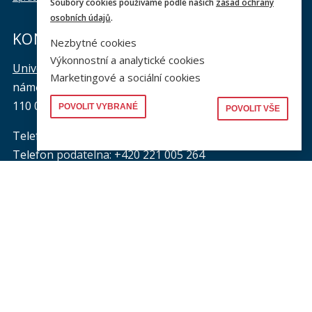
Soubory cookies používáme podle našich
zásad ochrany
osobních údajů
.
KONTAKTY
Nezbytné cookies
Výkonnostní a analytické cookies
Univerzita Karlova, Právnická fakulta
Marketingové a sociální cookies
náměstí Curieových 901/7, Staré Město
110 00 Praha 1
POVOLIT VYBRANÉ
POVOLIT VŠE
Telefon: +420 221 005 111
Telefon podatelna:
+420 221 005 264
Email podatelna: podatelna@prf.cuni.cz
Kontakt pro média: komunikace@prf.cuni.cz
ID datové schránky: piyj9b4
IČO: 00216208
Provozní doba
podatelny PF UK
:
pondělí až čtvrtek: od 9.00 do 16.00 hod.
pátek: od 9.00 do 15.00 hod.