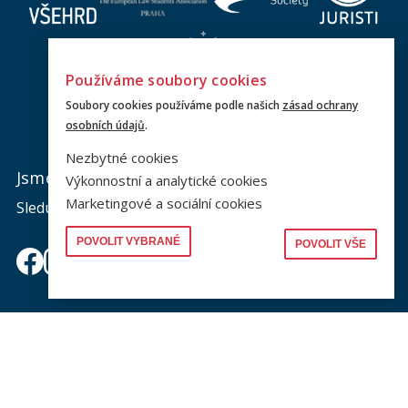
Používáme soubory cookies
Soubory cookies používáme podle našich
zásad ochrany
osobních údajů
.
Nezbytné cookies
Jsme na sociálních sítích
Výkonnostní a analytické cookies
Marketingové a sociální cookies
Sledujte nás a nic vám neunikne.
POVOLIT VYBRANÉ
POVOLIT VŠE
Newsletter
Zajímá vás dění na fakultě? Přihlaste se k odběru
newsletteru a buďte s námi v kontaktu.