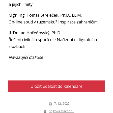
a jejich limity
Mgr. Ing. Tomáš Střeleček, Ph.D., LL.M.
On-line soud v tuzemsku? Inspirace zahraničím
JUDr. Jan Hořeňovský, Ph.D.
Řešení civilních sporů dle Nařízení o digitálních
službách
Navazující diskuse
Uložit událost do kalendáře
7. 12. 2025
Sojková Machoň…