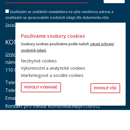
Souhlasím se zasíláním newsletteru na výše uvedenou adresu a
souhlasím se zpracováním osobních údajů dle dokumentu níže.
Zpracování osobních údajů
Používáme soubory cookies
KONTAKTY
Soubory cookies používáme podle našich
zásad ochrany
osobních údajů
.
Univerzita Karlova, Právnická fakulta
Nezbytné cookies
náměstí Curieových 901/7, Staré Město
Výkonnostní a analytické cookies
110 00 Praha 1
Marketingové a sociální cookies
Telefon: +420 221 005 111
POVOLIT VYBRANÉ
POVOLIT VŠE
Telefon podatelna:
+420 221 005 264
Email podatelna: podatelna@prf.cuni.cz
Kontakt pro média: komunikace@prf.cuni.cz
ID datové schránky: piyj9b4
IČO: 00216208