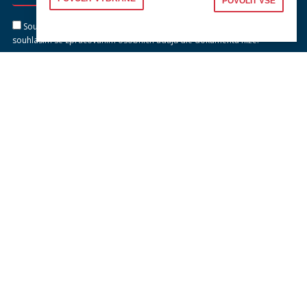
POVOLIT VŠE
Souhlasím se zasíláním newsletteru na výše uvedenou adresu a
souhlasím se zpracováním osobních údajů dle dokumentu níže.
Zpracování osobních údajů
KONTAKTY
Univerzita Karlova, Právnická fakulta
náměstí Curieových 901/7, Staré Město
110 00 Praha 1
Telefon: +420 221 005 111
Telefon podatelna:
+420 221 005 264
Email podatelna: podatelna@prf.cuni.cz
Kontakt pro média: komunikace@prf.cuni.cz
ID datové schránky: piyj9b4
IČO: 00216208