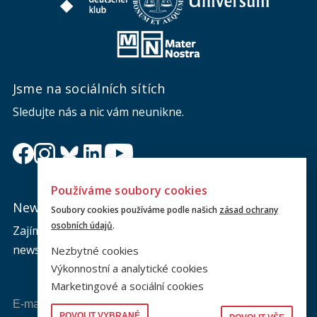
Jsme na sociálních sítích
Sledujte nás a nic vám neunikne.
Používáme soubory cookies
Newsletter
Soubory cookies používáme podle našich
zásad ochrany
osobních údajů
.
Zajímá vás dění na fakultě? Přihlaste se k odběru
newsletteru a buďte s námi v kontaktu.
Nezbytné cookies
Výkonnostní a analytické cookies
Marketingové a sociální cookies
Odeslat
POVOLIT VYBRANÉ