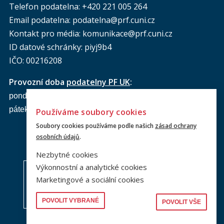
Telefon podatelna:
+420 221 005 264
Email podatelna: podatelna@prf.cuni.cz
Kontakt pro média: komunikace@prf.cuni.cz
ID datové schránky: piyj9b4
IČO: 00216208
Provozní doba
podatelny PF UK
:
pondělí až čtvrtek: od 9.00 do 16.00 hod.
pátek: od 9.00 do 15.00 hod.
Používáme soubory cookies
Soubory cookies používáme podle našich
zásad ochrany
osobních údajů
.
Nezbytné cookies
Výkonnostní a analytické cookies
Marketingové a sociální cookies
POVOLIT VYBRANÉ
POVOLIT VŠE