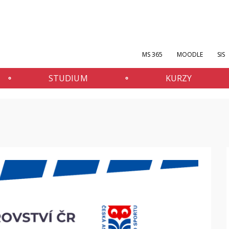
MS 365
MOODLE
SIS
STUDIUM
KURZY