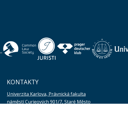
KONTAKTY
Univerzita Karlova, Právnická fakulta
náměstí Curieových 901/7, Staré Město
110 00 Praha 1
Telefon: +420 221 005 111