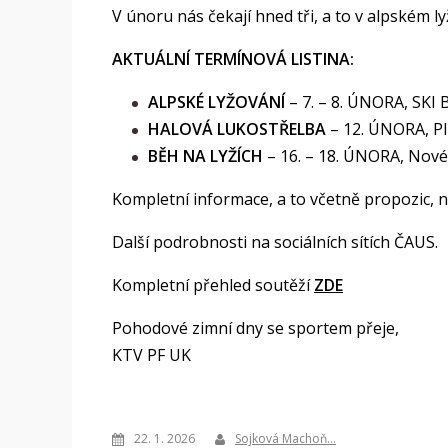
V únoru nás čekají hned tři, a to v alpském 
AKTUÁLNÍ TERMÍNOVÁ LISTINA:
ALPSKÉ LYŽOVÁNÍ
– 7. – 8. ÚNORA, SKI B
HALOVÁ LUKOSTŘELBA
– 12. ÚNORA, Plz
BĚH NA LYŽÍCH
– 16. – 18. ÚNORA, Nové
Kompletní informace, a to včetně propozic, 
Další podrobnosti na sociálních sítích ČAUS.
Kompletní přehled soutěží
ZDE
Pohodové zimní dny se sportem přeje,
KTV PF UK
22. 1. 2026
Sojková Machoň…