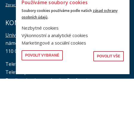
Používáme soubory cookies
Zpracování osobních údajů
Soubory cookies používáme podle našich
zásad ochrany
osobních údajů
.
KONTAKTY
Nezbytné cookies
Univerzita Karlova, Právnická fakulta
Výkonnostní a analytické cookies
Marketingové a sociální cookies
náměstí Curieových 901/7, Staré Město
110 00 Praha 1
POVOLIT VYBRANÉ
POVOLIT VŠE
Telefon: +420 221 005 111
Telefon podatelna:
+420 221 005 264
Email podatelna: podatelna@prf.cuni.cz
Kontakt pro média: komunikace@prf.cuni.cz
ID datové schránky: piyj9b4
IČO: 00216208
Provozní doba
podatelny PF UK
:
pondělí až čtvrtek: od 9.00 do 16.00 hod.
pátek: od 9.00 do 15.00 hod.