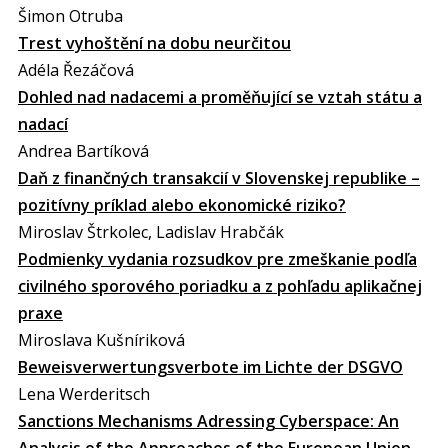
Šimon Otruba
Trest vyhoštění na dobu neurčitou
Adéla Řezáčová
Dohled nad nadacemi a proměňující se vztah státu a
nadací
Andrea Bartíková
Daň z finančných transakcií v Slovenskej republike –
pozitívny príklad alebo ekonomické riziko?
Miroslav Štrkolec, Ladislav Hrabčák
Podmienky vydania rozsudkov pre zmeškanie podľa
civilného sporového poriadku a z pohľadu aplikačnej
praxe
Miroslava Kušníriková
Beweisverwertungsverbote im Lichte der DSGVO
Lena Werderitsch
Sanctions Mechanisms Adressing Cyberspace: An