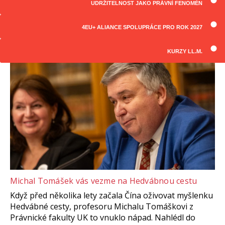
UDRŽITELNOST JAKO PRÁVNÍ FENOMÉN
ČLÁNKY
Všechny články
4EU+ ALIANCE SPOLUPRÁCE PRO ROK 2027
KURZY LL.M.
Michal Tomášek vás vezme na Hedvábnou cestu
Když před několika lety začala Čína oživovat myšlenku
Hedvábné cesty, profesoru Michalu Tomáškovi z
Právnické fakulty UK to vnuklo nápad. Nahlédl do