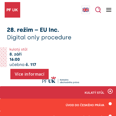
Více informací
KULATÝ STŮL
ÚVOD DO ČESKÉHO PRÁVA