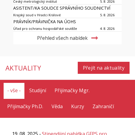
Český metrologický institut
5. 8. 2026
ASISTENT/KA SOUDCE SPRÁVNÍHO SOUDNICTVÍ
Krajský soud v Hradci Králové
5. 8. 2026
PRÁVNÍK/PRÁVNIČKA NA ÚOHS
Úřad pro ochranu hospodářské soutěže
4. 8. 2026
Přehled všech nabídek
AKTUALITY
Přejít na aktuality
- vše -
Studijní
Přijímačky Mgr.
Přijímačky Ph.D.
Věda
Kurzy
Zahraničí
19. 08. 2025
Stipendijní nabídka GFPS pro