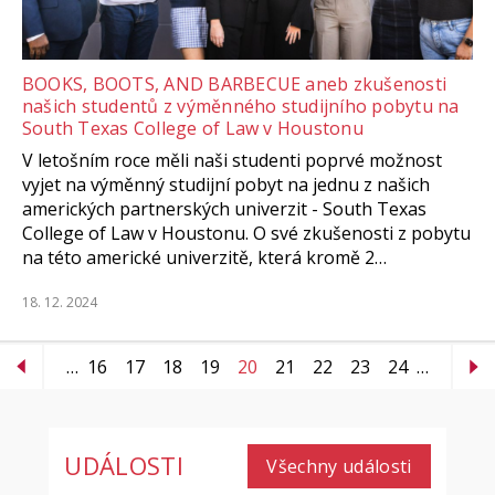
BOOKS, BOOTS, AND BARBECUE aneb zkušenosti
našich studentů z výměnného studijního pobytu na
South Texas College of Law v Houstonu
V letošním roce měli naši studenti poprvé možnost
vyjet na výměnný studijní pobyt na jednu z našich
amerických partnerských univerzit - South Texas
College of Law v Houstonu. O své zkušenosti z pobytu
na této americké univerzitě, která kromě 2…
18. 12. 2024
…
16
17
18
19
20
21
22
23
24
…
UDÁLOSTI
Všechny události