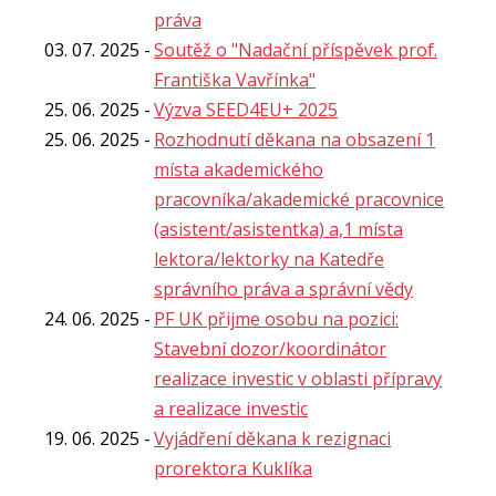
práva
03. 07. 2025
Soutěž o "Nadační příspěvek prof.
Františka Vavřínka"
25. 06. 2025
Výzva SEED4EU+ 2025
25. 06. 2025
Rozhodnutí děkana na obsazení 1
místa akademického
pracovníka/akademické pracovnice
(asistent/asistentka) a,1 místa
lektora/lektorky na Katedře
správního práva a správní vědy
24. 06. 2025
PF UK přijme osobu na pozici:
Stavební dozor/koordinátor
realizace investic v oblasti přípravy
a realizace investic
19. 06. 2025
Vyjádření děkana k rezignaci
prorektora Kuklíka