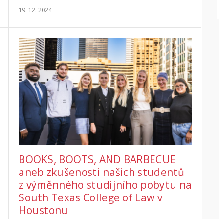
19. 12. 2024
BOOKS, BOOTS, AND BARBECUE
aneb zkušenosti našich studentů
z výměnného studijního pobytu na
South Texas College of Law v
Houstonu