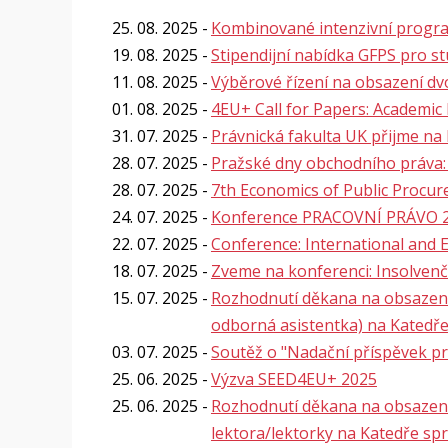
25. 08. 2025
Kombinované intenzivní program
19. 08. 2025
Stipendijní nabídka GFPS pro s
11. 08. 2025
Výběrové řízení na obsazení dv
01. 08. 2025
4EU+ Call for Papers: Academic
31. 07. 2025
Právnická fakulta UK přijme na 
28. 07. 2025
Pražské dny obchodního práva:
28. 07. 2025
7th Economics of Public Proc
24. 07. 2025
Konference PRACOVNÍ PRÁVO 202
22. 07. 2025
Conference: International and 
18. 07. 2025
Zveme na konferenci: Insolvenčn
15. 07. 2025
Rozhodnutí děkana na obsazení 
odborná asistentka) na Katedř
03. 07. 2025
Soutěž o "Nadační příspěvek pr
25. 06. 2025
Výzva SEED4EU+ 2025
25. 06. 2025
Rozhodnutí děkana na obsazení 
lektora/lektorky na Katedře sp