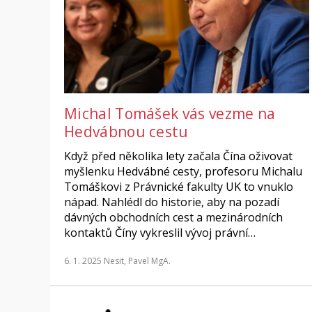
Michal Tomášek vás vezme na
Hedvábnou cestu
Když před několika lety začala Čína oživovat
myšlenku Hedvábné cesty, profesoru Michalu
Tomáškovi z Právnické fakulty UK to vnuklo
nápad. Nahlédl do historie, aby na pozadí
dávných obchodních cest a mezinárodních
kontaktů Číny vykreslil vývoj právní…
6. 1. 2025
Nesit, Pavel MgA.