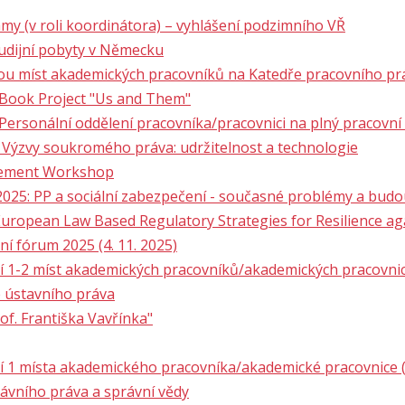
y (v roli koordinátora) – vyhlášení podzimního VŘ
tudijní pobyty v Německu
ou míst akademických pracovníků na Katedře pracovního pr
 Book Project "Us and Them"
Personální oddělení pracovníka/pracovnici na plný pracovní
 Výzvy soukromého práva: udržitelnost a technologie
urement Workshop
5: PP a sociální zabezpečení - současné problémy a budou
European Law Based Regulatory Strategies for Resilience ag
í fórum 2025 (4. 11. 2025)
1-2 míst akademických pracovníků/akademických pracovnic (
e ústavního práva
of. Františka Vavřínka"
1 místa akademického pracovníka/akademické pracovnice (a
rávního práva a správní vědy