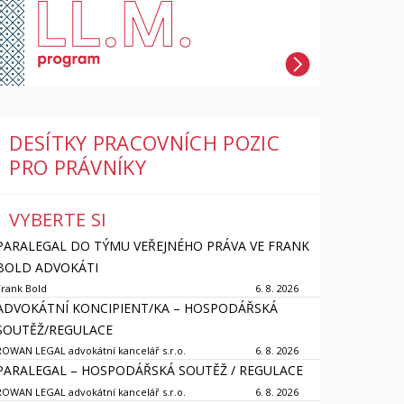
DESÍTKY PRACOVNÍCH POZIC
PRO PRÁVNÍKY
VYBERTE SI
PARALEGAL DO TÝMU VEŘEJNÉHO PRÁVA VE FRANK
BOLD ADVOKÁTI
Frank Bold
6. 8. 2026
ADVOKÁTNÍ KONCIPIENT/KA – HOSPODÁŘSKÁ
SOUTĚŽ/REGULACE
ROWAN LEGAL advokátní kancelář s.r.o.
6. 8. 2026
PARALEGAL – HOSPODÁŘSKÁ SOUTĚŽ / REGULACE
ROWAN LEGAL advokátní kancelář s.r.o.
6. 8. 2026