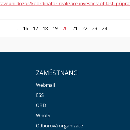
avební dozor/koordinátor realizace investic v oblasti příprav
…
16
17
18
19
20
21
22
23
24
…
ZAMĚSTNANCI
Webmail
ESS
OBD
WhoIS
Odborová organizace