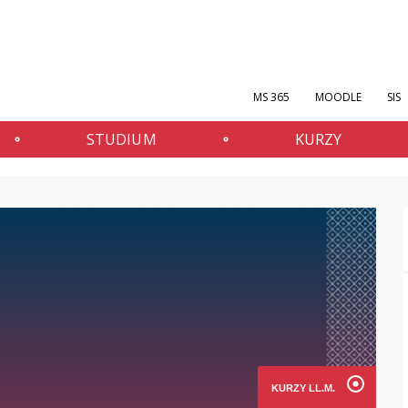
MS 365
MOODLE
SIS
STUDIUM
KURZY
KURZY LL.M.