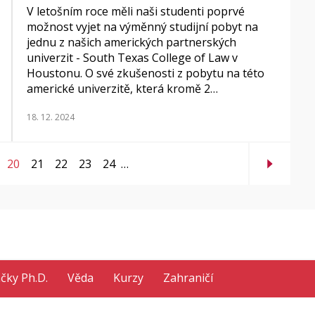
V letošním roce měli naši studenti poprvé
možnost vyjet na výměnný studijní pobyt na
jednu z našich amerických partnerských
univerzit - South Texas College of Law v
Houstonu. O své zkušenosti z pobytu na této
americké univerzitě, která kromě 2…
18. 12. 2024
20
21
22
23
24
…
ačky Ph.D.
Věda
Kurzy
Zahraničí