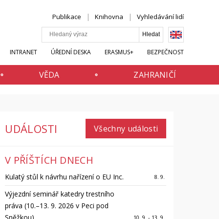
Publikace
Knihovna
Vyhledávání lidí
INTRANET
ÚŘEDNÍ DESKA
ERASMUS+
BEZPEČNOST
VĚDA
ZAHRANIČÍ
UDÁLOSTI
Všechny události
V PŘÍŠTÍCH DNECH
Kulatý stůl k návrhu nařízení o EU Inc.
8. 9.
Výjezdní seminář katedry trestního
práva (10.–13. 9. 2026 v Peci pod
Sněžkou)
10. 9. - 13. 9.